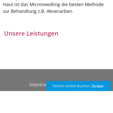
Haut ist das Microneedling die besten Methode
zur Behandlung z.B. Aknenarben.
Unsere Leistungen
Impressum
Datenschutz
Termin online buchen
© 2026 Hautarzt Nürnberg Dr. Walther | Allergien
Laserbehandlungen Hautkrebsbehandlungen