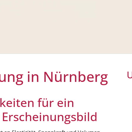
ung in Nürnberg
U
eiten für ein
s Erscheinungsbild